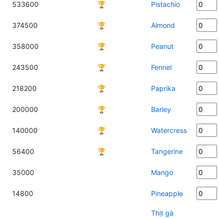
533600
🏆
Pistachio
374500
🏆
Almond
358000
🏆
Peanut
243500
🏆
Fennel
218200
🏆
Paprika
200000
🏆
Barley
140000
🏆
Watercress
56400
🏆
Tangerine
35000
Mango
14800
Pineapple
Thịt gà