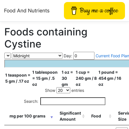
Buy me a coffee
Food And Nutrients
Foods containing
Cystine
Day:
Current Food Pla
1 tablespoon
1 oz =
1 cup =
1 pound =
1 teaspoon =
= 15 gm / .5
30
240 gm / 8
454 gm / 16
5 gm / .17 oz
oz
gm
oz
oz
Show
entries
Search:
Significant
Servi
mg per 100 grams
Food
Amount
Size